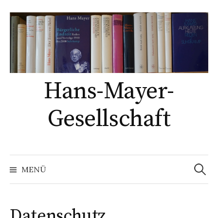
Springe
zum
Inhalt
Hans-Mayer-
Gesellschaft
Suche
nach:
MENÜ
Datenschutz