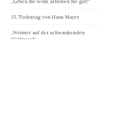
„Leben Sie wohl, arbeiten Sie gut!“
25. Todestag von Hans Mayer
„Weimer auf der schwankenden
Weltkugel“
„Denk ich an Deutschland in der
Nacht…“
„Ein Schriftsteller, welcher der
Schriftstellerei mißtraut“
„Erst jenseits der Kastanien ist die
Welt“
„Die Betrogene“ als frauliche
Außenseiterin