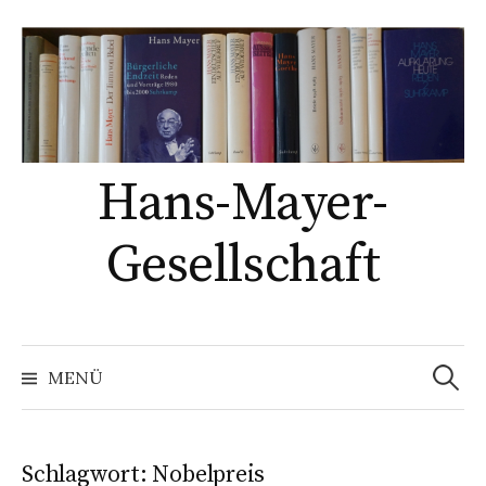
Springe
zum
Inhalt
Hans-Mayer-
Gesellschaft
Suche
nach:
MENÜ
Schlagwort:
Nobelpreis