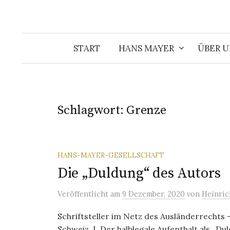
START
HANS MAYER
ÜBER U
Schlagwort:
Grenze
HANS-MAYER-GESELLSCHAFT
Die „Duldung“ des Autors
Veröffentlicht
am
9 Dezember, 2020
von
Heinric
Schriftsteller im Netz des Ausländerrechts 
Schweiz I. Der halblegale Aufenthalt als „Dul