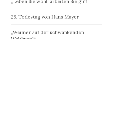
„Leben Sie wohl, arbeiten Sie gut!“
25. Todestag von Hans Mayer
„Weimer auf der schwankenden
Weltkugel“
„Denk ich an Deutschland in der
Nacht…“
„Ein Schriftsteller, welcher der
Schriftstellerei mißtraut“
„Erst jenseits der Kastanien ist die
Welt“
„Die Betrogene“ als frauliche
Außenseiterin