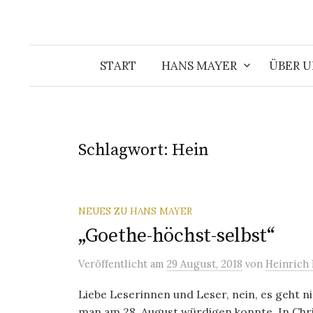
START
HANS MAYER
ÜBER U
Schlagwort:
Hein
NEUES ZU HANS MAYER
„Goethe-höchst-selbst“
Veröffentlicht
am
29 August, 2018
von
Heinrich
Liebe Leserinnen und Leser, nein, es geht 
man am 28. August würdigen konnte. In Chri