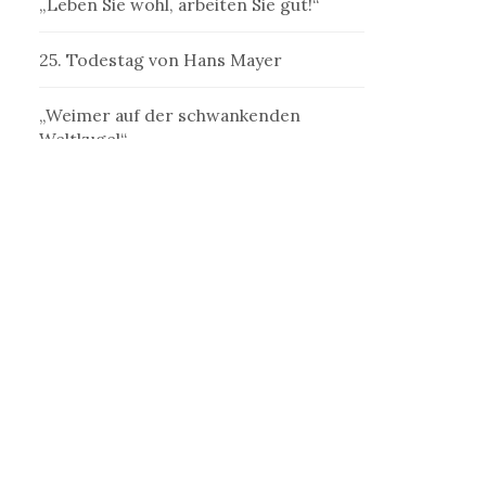
„Leben Sie wohl, arbeiten Sie gut!“
25. Todestag von Hans Mayer
„Weimer auf der schwankenden
Weltkugel“
„Denk ich an Deutschland in der
Nacht…“
„Ein Schriftsteller, welcher der
Schriftstellerei mißtraut“
„Erst jenseits der Kastanien ist die
Welt“
„Die Betrogene“ als frauliche
Außenseiterin