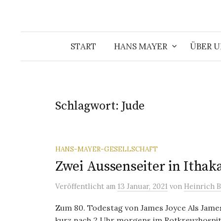
START
HANS MAYER
ÜBER U
Schlagwort:
Jude
HANS-MAYER-GESELLSCHAFT
Zwei Aussenseiter in Ithak
Veröffentlicht
am
13 Januar, 2021
von
Heinrich B
Zum 80. Todestag von James Joyce Als James 
kurz nach 2 Uhr morgens im Rotkreuzhospital 