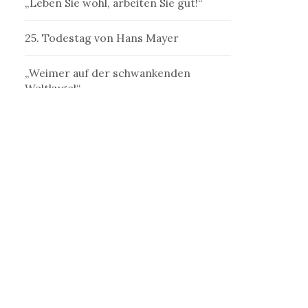
„Leben Sie wohl, arbeiten Sie gut!“
25. Todestag von Hans Mayer
„Weimer auf der schwankenden
Weltkugel“
„Denk ich an Deutschland in der
Nacht…“
„Ein Schriftsteller, welcher der
Schriftstellerei mißtraut“
„Erst jenseits der Kastanien ist die
Welt“
„Die Betrogene“ als frauliche
Außenseiterin