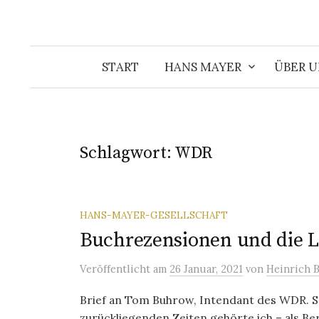
START
HANS MAYER
ÜBER U
Schlagwort:
WDR
HANS-MAYER-GESELLSCHAFT
Buchrezensionen und die L
Veröffentlicht
am
26 Januar, 2021
von
Heinrich B
Brief an Tom Buhrow, Intendant des WDR. S
zurückliegenden Zeiten gehörte ich – als Ber