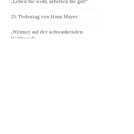
„Leben Sie wohl, arbeiten Sie gut!“
25. Todestag von Hans Mayer
„Weimer auf der schwankenden
Weltkugel“
„Denk ich an Deutschland in der
Nacht…“
„Ein Schriftsteller, welcher der
Schriftstellerei mißtraut“
„Erst jenseits der Kastanien ist die
Welt“
„Die Betrogene“ als frauliche
Außenseiterin