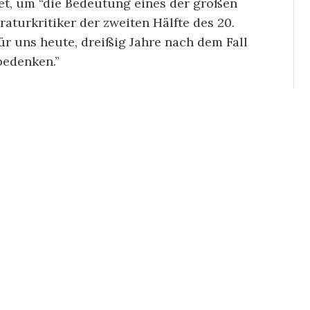
, um “die Bedeutung eines der großen
raturkritiker der zweiten Hälfte des 20.
ür uns heute, dreißig Jahre nach dem Fall
bedenken.”
07-2001) der zunächst 1948 einen
eipzig und ab 1965 in Hannover hatte,
rt, seinen stets behaupteten, aber
kern der deutschen Literatur ebenso zu
ren seiner Zeit, mit denen er auch
 Thomas Mann, über Paul Celan.” Mit ihrem
fzeigen, die für Hans Mayer so
eht es um den aus Köln stammenden
n Eltern in Auschwitz ermordet wurden.
 Geschichte der Intellektuellen inmitten
heblichen Anteil. Zum anderen steht