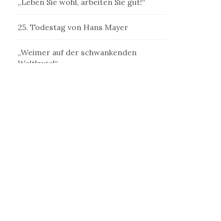
„Leben Sie wohl, arbeiten Sie gut!“
25. Todestag von Hans Mayer
„Weimer auf der schwankenden
Weltkugel“
„Denk ich an Deutschland in der
Nacht…“
„Ein Schriftsteller, welcher der
Schriftstellerei mißtraut“
„Erst jenseits der Kastanien ist die
Welt“
„Die Betrogene“ als frauliche
Außenseiterin