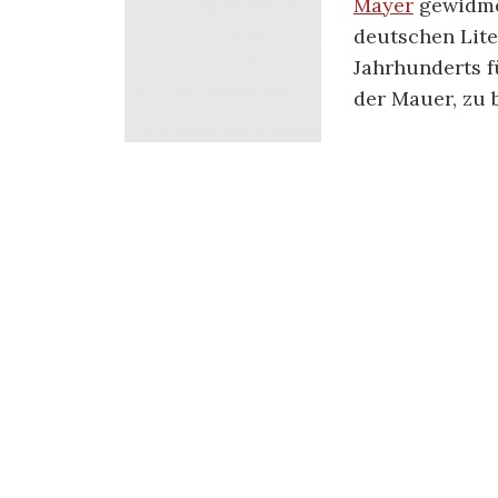
Mayer
gewidmet
deutschen Lite
Jahrhunderts f
der Mauer, zu 
Hans Mayer (19
Lehrstuhl in L
habe, so die Herausgeber, “nie aufgehö
heterodoxen Marxismus mit den Klassi
konfrontieren wie mit den großen Auto
verbunden war, von Bertolt Brecht bis
Heft möchten sie zwei Perspektiven au
charakteristisch waren. Zum einen g
jüdischen Intellektuellen Mayer desse
Er ging 1933 ins Exil und hatte an der
der ideologischen Gegensätze einen er